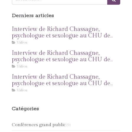
Derniers articles
Interview de Richard Chassagne,
psychologue et sexologue au CHU de
Rouen et à la clinique Mathilde : cancer
Vidéos
et sexualité : la synthèse
Interview de Richard Chassagne,
psychologue et sexologue au CHU de
Rouen et à la clinique Mathilde :
Vidéos
sexualité et cancer de la verge
Interview de Richard Chassagne,
psychologue et sexologue au CHU de
Rouen et à la clinique Mathilde :
Vidéos
Sexualité et cancers dermatologiques
Catégories
Conférences grand public
(9)