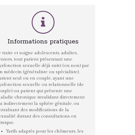
Informations pratiques
e traite et soigne adolescents, adultes,
eniors, tout patient présentant une
ysfonction sexuelle déjà suivi (ou non) par
n médecin (généraliste ou spécialiste),
atient seul ou en couple, ayant une
ysfonction sexuelle ou relationnelle (de
ouple) ou patient qui présente une
aladie chronique invalidant directement
u indirectement la sphère génitale, ou
ntraînant des modifications de la
exualité durant des consultations en
linique.
Tarifs adaptés pour les chômeurs, les