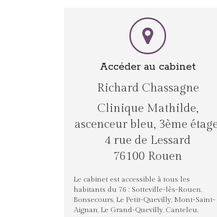
Accéder au cabinet
Richard Chassagne
Clinique Mathilde,
ascenceur bleu, 3ème étage
4 rue de Lessard
76100
Rouen
Le cabinet est accessible à tous les
habitants du 76 : Sotteville-lès-Rouen,
Bonsecours, Le Petit-Quevilly, Mont-Saint-
Aignan, Le Grand-Quevilly, Canteleu,