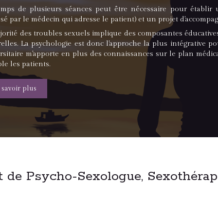
mps de plusieurs séances peut être nécessaire pour établir un
sé par le médecin qui adresse le patient) et un projet d'accomp
jorité des troubles sexuels implique des composantes éducatives,
relles. La psychologie est donc l'approche la plus intégrative 
rsitaire m'apporte en plus des connaissances sur le plan médic
le les patients.
 savoir plus
t de Psycho-Sexologue, Sexothéra