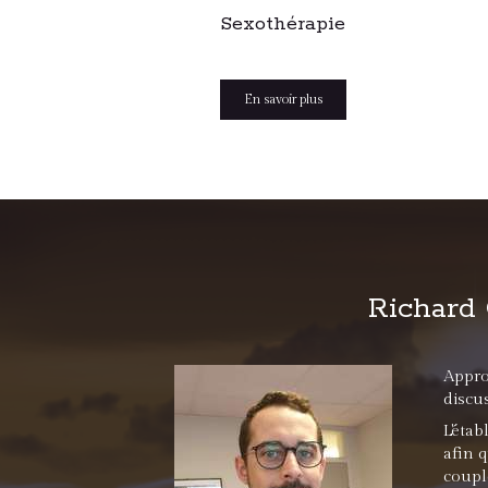
Sexothérapie
En savoir plus
Richard 
Appro
discus
L'éta
afin q
coupl